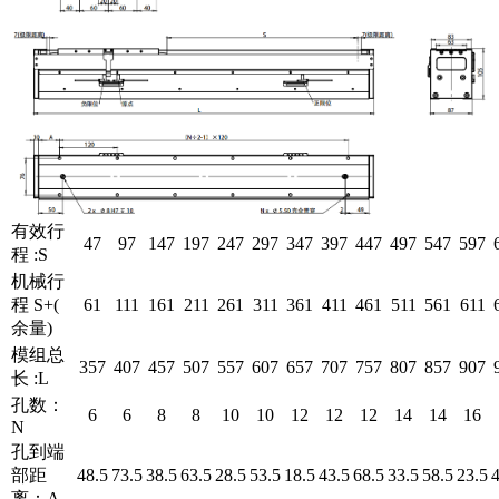
有效行
47
97
147
197
247
297
347
397
447
497
547
597
程 :S
机械行
程 S+(
61
111
161
211
261
311
361
411
461
511
561
611
余量)
模组总
357
407
457
507
557
607
657
707
757
807
857
907
长 :L
孔数：
6
6
8
8
10
10
12
12
12
14
14
16
N
孔到端
部距
48.5
73.5
38.5
63.5
28.5
53.5
18.5
43.5
68.5
33.5
58.5
23.5
4
离：A