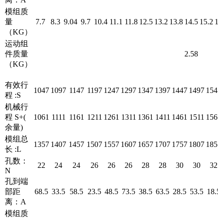
模组质
量
7.7
8.3
9.04
9.7
10.4
11.1
11.8
12.5
13.2
13.8
14.5
15.2
1
（KG）
运动组
件质量
2.58
（KG）
有效行
1047
1097
1147
1197
1247
1297
1347
1397
1447
1497
154
程 :S
机械行
程 S+(
1061
1111
1161
1211
1261
1311
1361
1411
1461
1511
156
余量)
模组总
1357
1407
1457
1507
1557
1607
1657
1707
1757
1807
185
长 :L
孔数：
22
24
24
26
26
26
28
28
30
30
32
N
孔到端
部距
68.5
33.5
58.5
23.5
48.5
73.5
38.5
63.5
28.5
53.5
18.
离：A
模组质