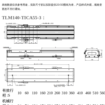
表格数据仅供参考用途，实际尺寸皆以实际提供2D/3D图纸为准，产品样式外观，规格变
更恕不另行通知。
TLM140-TICA55-3：
有效行
10
60
110
160
210
260
310
360
410
460
510
56
程 :S
机械行