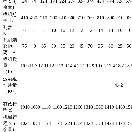
程 S+(
24
74
124
174
224
274
324
374
424
474
524
57
余量)
模组总
410
460
510
560
610
660
710
760
810
860
910
96
长 :L
孔数：
6
8
8
10
10
12
12
12
14
14
16
16
N
孔到端
部距
75
40
65
30
55
20
45
70
35
60
25
50
离：A
模组质
量
10.6
11.3
12.11
12.9
13.6
14.4
15.1
15.9
16.65
17.4
18.2
18.
（KG）
运动组
件质量
4.42
（KG）
有效行
1010
1060
1110
1160
1210
1260
1310
1360
1410
1460
15
程 :S
机械行
程 S+(
1024
1074
1124
1174
1224
1274
1324
1374
1424
1474
15
余量)