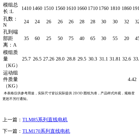
模组总
1410
1460
1510
1560
1610
1660
1710
1760
1810
1860
19
长 :L
孔数：
24
24
26
26
26
28
28
30
30
32
3
N
孔到端
部距
35
60
25
50
75
40
65
30
55
20
4
离：A
模组质
量
25.7
26.5
27.26
28.0
28.8
29.5
30.3
31.1
31.81
32.6
33
（KG）
运动组
件质量
4.42
（KG）
本表格仅供参考用途，实际尺寸皆以实际提供 2D/3D 图纸为准，产品样式外观，规格变
更恕不另行通知。
上一篇：
TLM85系列直线电机
下一篇：
TLM170系列直线电机