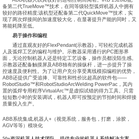
备第二代TrueMove™技术，在同等级轻型弧焊机器人中拥有
较好的路径精度;该机型还配备第二代QuickMove™技术，实
现了两次焊接间的加速度较大化，在显著提升产能的同时，又
将能耗降至低。
易于操作和编程
通过直观友好的FlexPendant(示教器)，可轻松完成机器
人及弧焊工艺的编程与维护。示教器采用通行的PC图形界
面，无论控制机器人还是特定工艺设备，操作员都没陌生感。
示教器还配备触摸屏及ABB独有的操纵杆，进一步提升了操
控速度及便利性。为了让用户充分享受离线模拟编程的优势，
ABB还提供广受追捧、可靠性和性价比超高的软件包——
RobotStudio™和RobotStudioArcWelding PowerPac，其内
置的弧焊专用程序VirtualArc™是虚拟试错的得力工具。只需
短短数小时的安装调试，机器人即可按预定的节拍时间和焊接
质量投入生产。
ABB系统集成,机器人+（视觉系统，服务包，打磨，涂胶，
AGV等等）模块化
50+资深机器人技术团队，
提供专业的机器人系统解决方案，