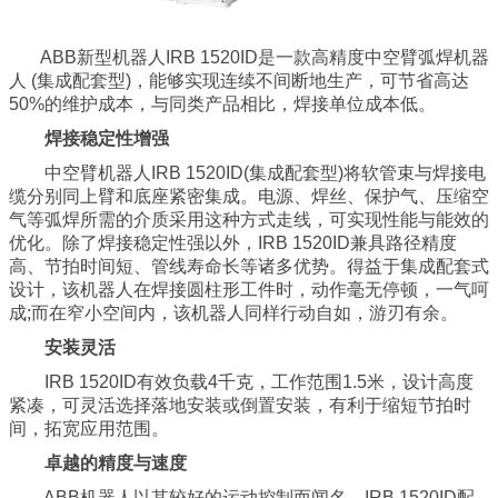
ABB新型机器人IRB 1520ID是一款高精度中空臂弧焊机器
人 (集成配套型)，能够实现连续不间断地生产，可节省高达
50%的维护成本，与同类产品相比，焊接单位成本低。
焊接稳定性增强
中空臂机器人IRB 1520ID(集成配套型)将软管束与焊接电
缆分别同上臂和底座紧密集成。电源、焊丝、保护气、压缩空
气等弧焊所需的介质采用这种方式走线，可实现性能与能效的
优化。除了焊接稳定性强以外，IRB 1520ID兼具路径精度
高、节拍时间短、管线寿命长等诸多优势。得益于集成配套式
设计，该机器人在焊接圆柱形工件时，动作毫无停顿，一气呵
成;而在窄小空间内，该机器人同样行动自如，游刃有余。
安装灵活
IRB 1520ID有效负载4千克，工作范围1.5米，设计高度
紧凑，可灵活选择落地安装或倒置安装，有利于缩短节拍时
间，拓宽应用范围。
卓越的精度与速度
ABB机器人以其较好的运动控制而闻名。IRB 1520ID配