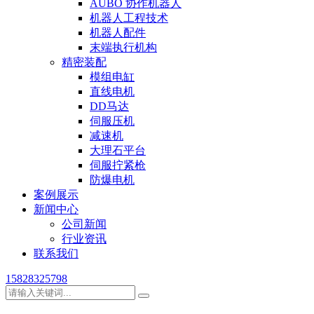
AUBO 协作机器人
机器人工程技术
机器人配件
末端执行机构
精密装配
模组电缸
直线电机
DD马达
伺服压机
减速机
大理石平台
伺服拧紧枪
防爆电机
案例展示
新闻中心
公司新闻
行业资讯
联系我们
15828325798