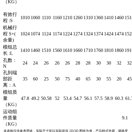
（KG）
有效行
1010
1060
1110
1160
1210
1260
1310
1360
1410
1460
151
程 :S
机械行
程 S+(
1024
1074
1124
1174
1224
1274
1324
1374
1424
1474
152
余量)
模组总
1410
1460
1510
1560
1610
1660
1710
1760
1810
1860
191
长 :L
孔数：
24
24
26
26
26
28
28
30
30
32
32
N
孔到端
部距
35
60
25
50
75
40
65
30
55
20
45
离：A
模组质
量
47.8
49.2
50.58
52
53.4
54.7
56.1
57.5
58.9
60.3
61.
（KG）
运动组
件质量
9.1
（KG）
本表格仅供参考用途，实际尺寸皆以实际提供 2D/3D 图纸为准，产品样式外观，规格变