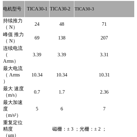
TICA30-1
TICA30-2
电机型号
TICA30-3
持续推力
24
48
71
（ N）
峰值 推力
69
138
207
（ N）
连续电流
（
3.39
3.39
3.31
Arms）
最大电流
（ Arms
10.34
10.34
10.31
）
最大 速度
0.7
1.7
2.36
（m/s）
最大加速
度
5
6
7
（m/s²）
重复定位
精度
磁栅：± 3 ；光栅：± 2 ；
（um）