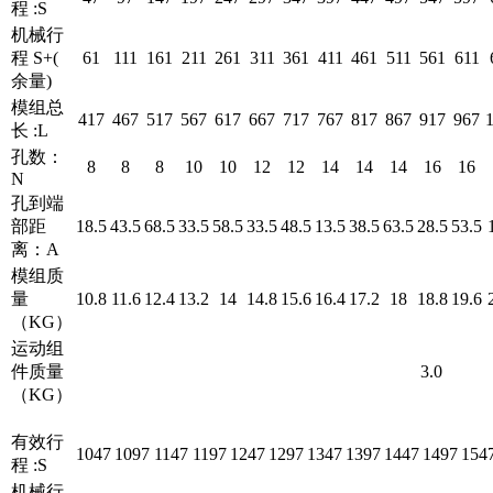
程 :S
机械行
程 S+(
61
111
161
211
261
311
361
411
461
511
561
611
余量)
模组总
417
467
517
567
617
667
717
767
817
867
917
967
长 :L
孔数：
8
8
8
10
10
12
12
14
14
14
16
16
N
孔到端
部距
18.5
43.5
68.5
33.5
58.5
33.5
48.5
13.5
38.5
63.5
28.5
53.5
离：A
模组质
量
10.8
11.6
12.4
13.2
14
14.8
15.6
16.4
17.2
18
18.8
19.6
（KG）
运动组
件质量
3.0
（KG）
有效行
1047
1097
1147
1197
1247
1297
1347
1397
1447
1497
154
程 :S
机械行