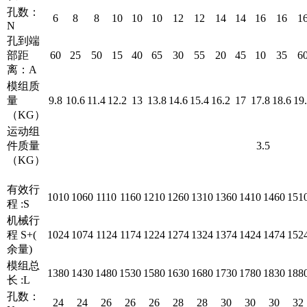
孔数：
6
8
8
10
10
10
12
12
14
14
16
16
1
N
孔到端
部距
60
25
50
15
40
65
30
55
20
45
10
35
6
离：A
模组质
量
9.8
10.6
11.4
12.2
13
13.8
14.6
15.4
16.2
17
17.8
18.6
19
（KG）
运动组
件质量
3.5
（KG）
有效行
1010
1060
1110
1160
1210
1260
1310
1360
1410
1460
151
程 :S
机械行
程 S+(
1024
1074
1124
1174
1224
1274
1324
1374
1424
1474
152
余量)
模组总
1380
1430
1480
1530
1580
1630
1680
1730
1780
1830
188
长 :L
孔数：
24
24
26
26
26
28
28
30
30
30
32