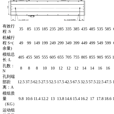
有效行
35
85
135
185
235
285
335
385
435
485
535
585
程 :S
机械行
程 S+(
49
99
149
199
249
299
349
399
449
499
549
599
余量)
模组总
405
455
505
555
605
655
705
755
805
855
905
955
长 :L
孔数：
8
8
8
10
10
12
12
12
14
14
16
16
N
孔到端
部距
12.5
37.5
62.5
27.5
52.5
17.5
42.5
67.5
32.5
57.5
22.5
47.5
离：A
模组质
量
9.8
10.6
11.4
12.2
13
13.8
14.6
15.4
16.2
17
17.8
18.6
（KG）
运动组