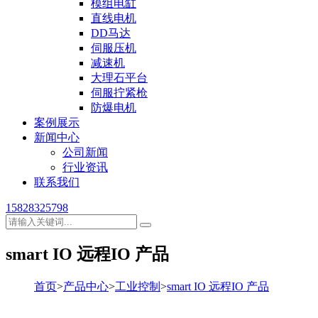
模组电缸
直线电机
DD马达
伺服压机
减速机
大理石平台
伺服拧紧枪
防爆电机
案例展示
新闻中心
公司新闻
行业资讯
联系我们
15828325798
smart IO 远程IO 产品
首页
>
产品中心
>
工业控制
>
smart IO 远程IO 产品