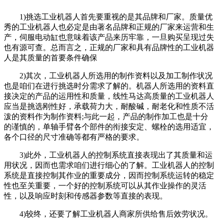
1)挑选工业机器人首先要重视的是其品牌和厂家。质量优
秀的工业机器人也必定是由著名品牌和正规的厂家来运营和生
产，伺服电动缸也意味着该产品来历牢靠，一旦购买呈现过失
也有源可查。总而言之，正规的厂家和具有品牌性的工业机器
人是其质量的首要条件确保
2)其次，工业机器人所选用的制作资料以及加工制作状况
也是咱们在进行挑选时分需求了解的。机器人所选用的资料直
接决定的产品的运用性和质量，线性马达高质量的工业机器人
应当是挑选刚性好，承载荷力大，耐酸碱，耐老化和性质不活
泼的资料作为制作资料;与此一起，产品的制作加工也是十分
的谨慎的，单轴手臂各个部件的衔接安定、螺栓的选用适宜，
各个口径的尺寸准确等都有严格的要求。
3)此外，工业机器人的控制系统直接表现出了其质量和运
用状况，因而也需求咱们进行细心的了解。工业机器人的控制
系统是直接控制其作业的重要成分，因而控制系统运转的稳定
性也至关重要，一个好的控制系统可以从其作业操作的灵活
性，以及响应时刻和传感器参数等直接的表现。
4)较终，还要了解工业机器人商家所供给售后效劳状况。