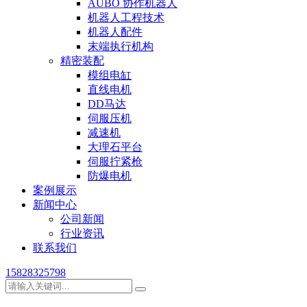
AUBO 协作机器人
机器人工程技术
机器人配件
末端执行机构
精密装配
模组电缸
直线电机
DD马达
伺服压机
减速机
大理石平台
伺服拧紧枪
防爆电机
案例展示
新闻中心
公司新闻
行业资讯
联系我们
15828325798