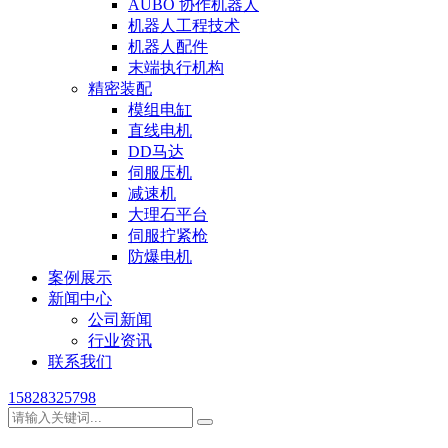
AUBO 协作机器人
机器人工程技术
机器人配件
末端执行机构
精密装配
模组电缸
直线电机
DD马达
伺服压机
减速机
大理石平台
伺服拧紧枪
防爆电机
案例展示
新闻中心
公司新闻
行业资讯
联系我们
15828325798